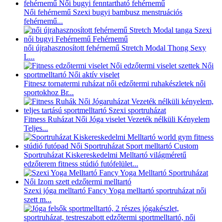
Női fehérnemű Szexi bugyi bambusz menstruációs
fehérnemű...
női újrahasznosított fehérnemű Stretch Modal Thong Sexy
L...
Fitnesz tornatermi ruházat női edzőtermi ruhakészletek női
sportokhoz Br...
Fitness Ruházat Női Jóga viselet Vezeték nélküli Kényelem
Teljes...
Sportruházat Kiskereskedelmi Melltartó világméretű
edzőterem fitness stúdió futófelület...
Szexi jóga melltartó Fancy Yoga melltartó sportruházat női
szett m...