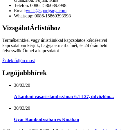
Quanzhou, Fujian, Kína
Telefon: 0086-15860393998
Email:
wells@sportgaga.com
Whatsapp: 0086-15860393998
Vizsgálat
Árlistához
Termékeinkkel vagy árlistáinkkal kapcsolatos kérdéseivel
kapcsolatban kérjük, hagyja e-mail-címét, és 24 órán belül
felvesszük Önnel a kapcsolatot.
Érdeklődjön most
Legújabb
hírek
30/03/20
A kantoni vásári stand száma: 6.1 I 27, üdvözlöm...
30/03/20
Gyár Kambodzsában és Kínában