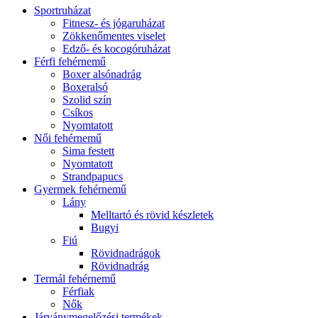
Sportruházat
Fitnesz- és jógaruházat
Zökkenőmentes viselet
Edző- és kocogóruházat
Férfi fehérnemű
Boxer alsónadrág
Boxeralsó
Szolid szín
Csíkos
Nyomtatott
Női fehérnemű
Sima festett
Nyomtatott
Strandpapucs
Gyermek fehérnemű
Lány
Melltartó és rövid készletek
Bugyi
Fiú
Rövidnadrágok
Rövidnadrág
Termál fehérnemű
Férfiak
Nők
Járványmegelőzési termékek