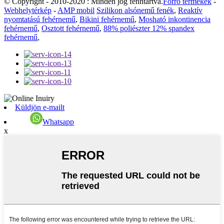
© Copyright - 2010-2020 : Minden jog fenntartva.
Forró termékek
-
Webhelytérkép
-
AMP mobil
Szilikon alsónemű fenék
,
Reaktív
nyomtatású fehérnemű
,
Bikini fehérnemű
,
Mosható inkontinencia
fehérnemű
,
Osztott fehérnemű
,
88% poliészter 12% spandex
fehérnemű
,
Küldjön e-mailt
Whatsapp
x