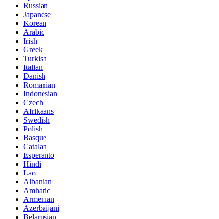
Russian
Japanese
Korean
Arabic
Irish
Greek
Turkish
Italian
Danish
Romanian
Indonesian
Czech
Afrikaans
Swedish
Polish
Basque
Catalan
Esperanto
Hindi
Lao
Albanian
Amharic
Armenian
Azerbaijani
Belarusian