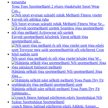
Yoga Tops Sportmelltartó 2 részes jógakészlet Sport Wear
Cus...
Női Sport gyorsan száradó ruhák Melltartó Fitness Wear Se...
Egyedi sportmelltartó készletek Varrat nélküli jóga
sportmelltartó női...
Női sport jóga melltartó és női jóga viselet készlet jóga W...
Háttámla nélküli jóga sportmelltartó Női sportmelltartó Jóga
jóga ...
Háttámla nélküli pánt nélküli melltartó Yoga Pants Dry Fit
Sublimatio...
crunch fitness futópad edzőterem edzés Athletic Appare...