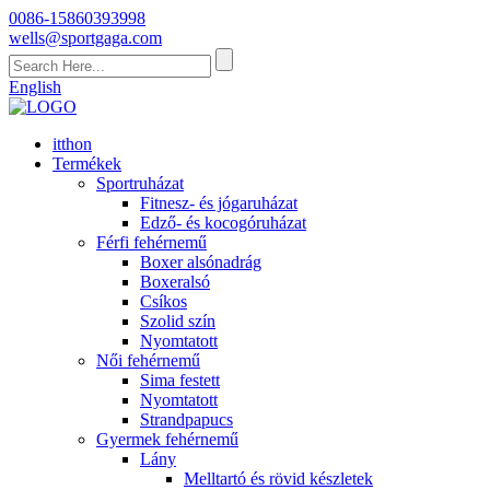
0086-15860393998
wells@sportgaga.com
English
itthon
Termékek
Sportruházat
Fitnesz- és jógaruházat
Edző- és kocogóruházat
Férfi fehérnemű
Boxer alsónadrág
Boxeralsó
Csíkos
Szolid szín
Nyomtatott
Női fehérnemű
Sima festett
Nyomtatott
Strandpapucs
Gyermek fehérnemű
Lány
Melltartó és rövid készletek