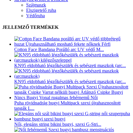
Szájmaszk
Elszigetelő ruha
Védőruha
JELLEMZŐ TERMÉKEK
Cotton Face Bandana Porálló arc UV védő M...
KN95 eldobható légzőkészülék és sebészeti maszkok (arc...
KN95 eldobható légzőkészülék és sebészeti maszkok (arc...
Puha rövidnadrág bugyi Multipack szexi újrahasznosított
tangák L...
Női, elegáns string bikini bugyi, szexi G-Stri...