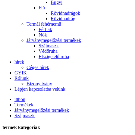
Bugyi
Fiú
Rövidnadrágok
Rövidnadrág
Termál fehérnemű
Férfiak
Nők
Járványmegelőzési termékek
Szájmaszk
Védőruha
Elszigetelő ruha
hírek
Céges hírek
GYIK
Rólunk
Bizonyítvány
Lépjen kapcsolatba velünk
itthon
Termékek
Járványmegelőzési termékek
Szájmaszk
termék kategóriák