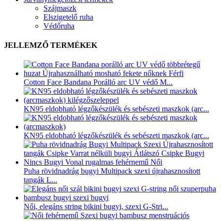
Szájmaszk
Elszigetelő ruha
Védőruha
JELLEMZŐ TERMÉKEK
Cotton Face Bandana Porálló arc UV védő M...
KN95 eldobható légzőkészülék és sebészeti maszkok (arc...
KN95 eldobható légzőkészülék és sebészeti maszkok (arc...
Puha rövidnadrág bugyi Multipack szexi újrahasznosított
tangák L...
Női, elegáns string bikini bugyi, szexi G-Stri...