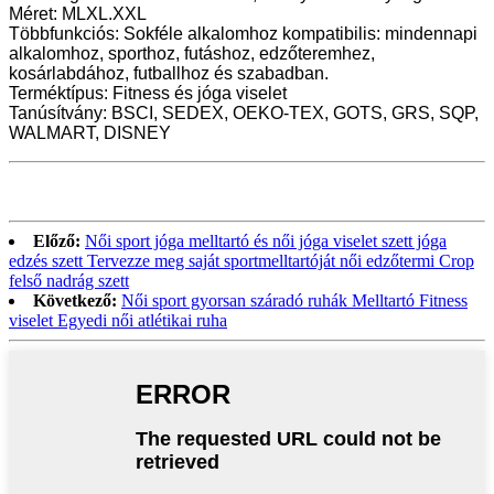
Méret: MLXL.XXL
Többfunkciós: Sokféle alkalomhoz kompatibilis: mindennapi
alkalomhoz, sporthoz, futáshoz, edzőteremhez,
kosárlabdához, futballhoz és szabadban.
Terméktípus: Fitness és jóga viselet
Tanúsítvány: BSCI, SEDEX, OEKO-TEX, GOTS, GRS, SQP,
WALMART, DISNEY
Előző:
Női sport jóga melltartó és női jóga viselet szett jóga
edzés szett Tervezze meg saját sportmelltartóját női edzőtermi Crop
felső nadrág szett
Következő:
Női sport gyorsan száradó ruhák Melltartó Fitness
viselet Egyedi női atlétikai ruha