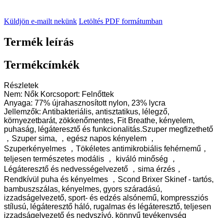
Küldjön e-mailt nekünk
Letöltés PDF formátumban
Termék leírás
Termékcímkék
Részletek
Nem: Nők Korcsoport: Felnőttek
Anyaga: 77% újrahasznosított nylon, 23% lycra
Jellemzők: Antibakteriális, antisztatikus, lélegző,
környezetbarát, zökkenőmentes, Fit Breathe, kényelem,
puhaság, légáteresztő és funkcionalitás.Szuper megfizethető
，Szuper sima, ，egész napos kényelem ，
Szuperkényelmes ，Tökéletes antimikrobiális fehérnemű，
teljesen természetes modális ， kiváló minőség ，
Légáteresztő és nedvességelvezető ，sima érzés，
Rendkívül puha és kényelmes ，Scond Brixer Skinef - tartós,
bambuszszálas, kényelmes, gyors száradású,
izzadságelvezető, sport- és edzés alsónemű, kompressziós
stílusú, légáteresztő háló, rugalmas és légáteresztő, teljesen
izzadságelvezető és nedvszívó, könnyű tevékenység