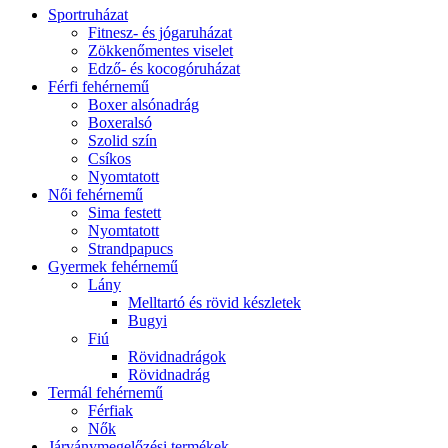
Sportruházat
Fitnesz- és jógaruházat
Zökkenőmentes viselet
Edző- és kocogóruházat
Férfi fehérnemű
Boxer alsónadrág
Boxeralsó
Szolid szín
Csíkos
Nyomtatott
Női fehérnemű
Sima festett
Nyomtatott
Strandpapucs
Gyermek fehérnemű
Lány
Melltartó és rövid készletek
Bugyi
Fiú
Rövidnadrágok
Rövidnadrág
Termál fehérnemű
Férfiak
Nők
Járványmegelőzési termékek