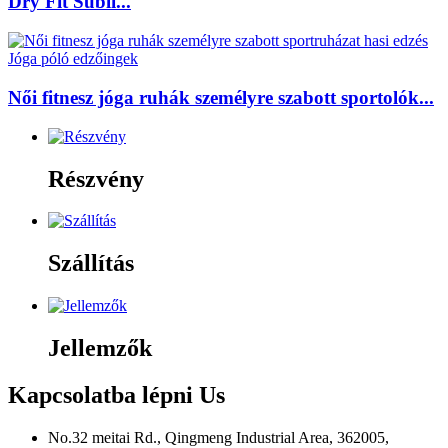
Dry Fit Subli...
Női fitnesz jóga ruhák személyre szabott sportolók...
Részvény
Szállítás
Jellemzők
Kapcsolatba lépni
Us
No.32 meitai Rd., Qingmeng Industrial Area, 362005,