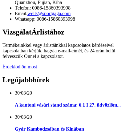
Quanzhou, Fujian, Kína
Telefon: 0086-15860393998
Email:
wells@sportgaga.com
Whatsapp: 0086-15860393998
Vizsgálat
Árlistához
Termékeinkkel vagy árlistáinkkal kapcsolatos kérdéseivel
kapcsolatban kérjük, hagyja e-mail-címét, és 24 órán belül
felvesszük Önnel a kapcsolatot.
Érdeklődjön most
Legújabb
hírek
30/03/20
A kantoni vásári stand száma: 6.1 I 27, üdvözlöm...
30/03/20
Gyár Kambodzsában és Kínában