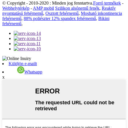
© Copyright - 2010-2020 : Minden jog fenntartva.
Forró termékek
-
Webhelytérkép
-
AMP mobil
Szilikon alsónemű fenék
,
Reaktív
nyomtatású fehérnemű
,
Osztott fehérnemű
,
Mosható inkontinencia
fehérnemű
,
88% poliészter 12% spandex fehérnemű
,
Bikini
fehérnemű
,
Küldjön e-mailt
Whatsapp
x