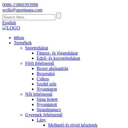
0086-15860393998
wells@sportgaga.com
English
itthon
Termékek
Sportruházat
Fitnesz- és jógaruházat
Edző- és kocogóruházat
Férfi fehérnemű
Boxer alsónadrág
Boxeralsó
Csíkos
Szolid szín
Nyomtatott
Női fehérnemű
Sima festett
Nyomtatott
Strandpapucs
Gyermek fehérnemű
Lány
Melltartó és rövid készletek