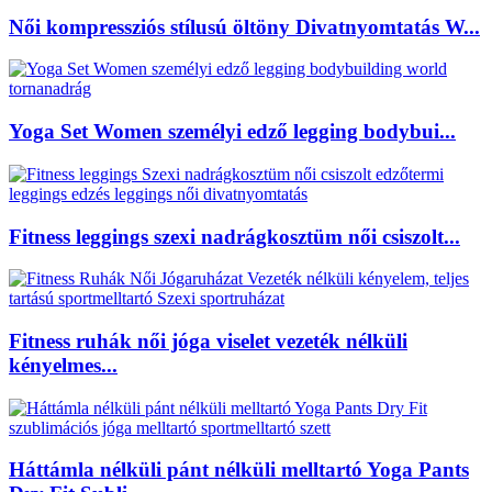
Női kompressziós stílusú öltöny Divatnyomtatás W...
Yoga Set Women személyi edző legging bodybui...
Fitness leggings szexi nadrágkosztüm női csiszolt...
Fitness ruhák női jóga viselet vezeték nélküli
kényelmes...
Háttámla nélküli pánt nélküli melltartó Yoga Pants