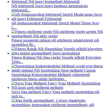
Női fehérnemű Szexi bugyi bambusz menstruációs
fehérnemű...
női újrahasznosított fehérnemű Stretch Modal Thong Sexy
L...
Fitnesz tornatermi ruházat női edzőtermi ruhakészletek női
sportokhoz Br...
Fitness Ruházat Női Jóga viselet Vezeték nélküli Kényelem
Teljes...
Sportruházat Kiskereskedelmi Melltartó világméretű
edzőterem fitness stúdió futófelület...
Szexi jóga melltartó Fancy Yoga melltartó sportruházat női
szett m...