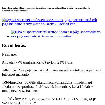
Egyedi sportmelltartó szettek Seamless jóga sportmelltartó női jóga melltartó
Activewear női szettek
Rövid leírás:
Nem: nők
Anyaga: 77% újrahasznosított nylon, 23% lycra
Jellemzők: Női jóga melltartó Activewear női szettek, jóga párnázott
futósport melltartó
Többfunkciós: Sokféle alkalomhoz kompatibilis: mindennapi
alkalomhoz, sporthoz, futáshoz, edzőteremhez, kosárlabdához,
futballhoz és szabadban.
Tanúsítvány: BSCI, SEDEX, OEKO-TEX, GOTS, GRS, SQP,
WALMART, DISNEY