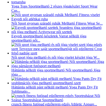
Yoga Tops Sportmelltartó 2 részes jógakészlet Sport Wear
Cus...
Női Sport gyorsan száradó ruhák Melltartó Fitness Wear Se...
Egyedi sportmelltartó készletek Varrat nélküli jóga
sportmelltartó női...
Női sport jóga melltartó és női jóga viselet készlet jóga W...
Háttámla nélküli jóga sportmelltartó Női sportmelltartó Jóga
jóga ...
Háttámla nélküli pánt nélküli melltartó Yoga Pants Dry Fit
Sublimatio...
crunch fitness futópad edzőterem edzés Athletic Appare...