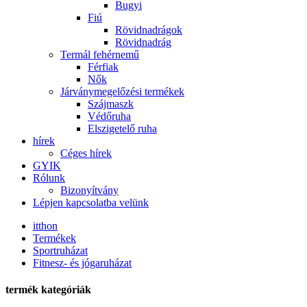
Bugyi
Fiú
Rövidnadrágok
Rövidnadrág
Termál fehérnemű
Férfiak
Nők
Járványmegelőzési termékek
Szájmaszk
Védőruha
Elszigetelő ruha
hírek
Céges hírek
GYIK
Rólunk
Bizonyítvány
Lépjen kapcsolatba velünk
itthon
Termékek
Sportruházat
Fitnesz- és jógaruházat
termék kategóriák