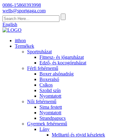
0086-15860393998
wells@sportgaga.com
English
itthon
Termékek
Sportruházat
Fitnesz- és jógaruházat
Edző- és kocogóruházat
Férfi fehérnemű
Boxer alsónadrág
Boxeralsó
Csíkos
Szolid szín
Nyomtatott
Női fehérnemű
Sima festett
Nyomtatott
Strandpapucs
Gyermek fehérnemű
Lány
Melltartó és rövid készletek