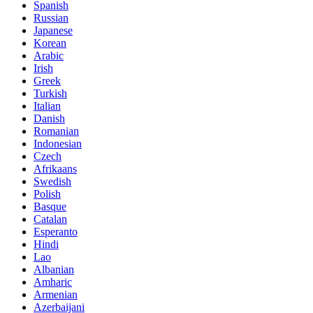
Spanish
Russian
Japanese
Korean
Arabic
Irish
Greek
Turkish
Italian
Danish
Romanian
Indonesian
Czech
Afrikaans
Swedish
Polish
Basque
Catalan
Esperanto
Hindi
Lao
Albanian
Amharic
Armenian
Azerbaijani