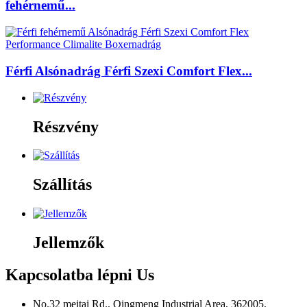
fehérnemű...
Férfi Alsónadrág Férfi Szexi Comfort Flex...
Részvény
Szállítás
Jellemzők
Kapcsolatba lépni
Us
No.32 meitai Rd., Qingmeng Industrial Area, 362005,