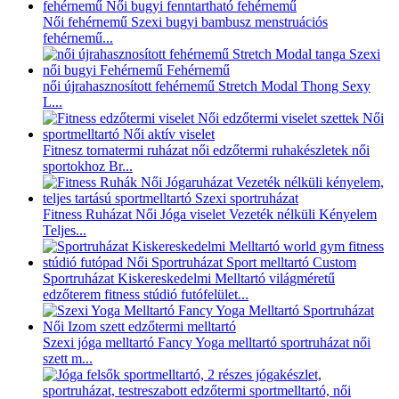
Női fehérnemű Szexi bugyi bambusz menstruációs
fehérnemű...
női újrahasznosított fehérnemű Stretch Modal Thong Sexy
L...
Fitnesz tornatermi ruházat női edzőtermi ruhakészletek női
sportokhoz Br...
Fitness Ruházat Női Jóga viselet Vezeték nélküli Kényelem
Teljes...
Sportruházat Kiskereskedelmi Melltartó világméretű
edzőterem fitness stúdió futófelület...
Szexi jóga melltartó Fancy Yoga melltartó sportruházat női
szett m...