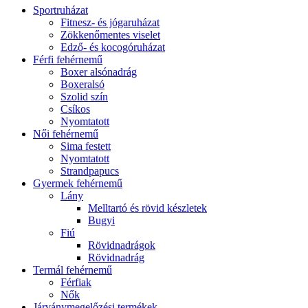
Sportruházat
Fitnesz- és jógaruházat
Zökkenőmentes viselet
Edző- és kocogóruházat
Férfi fehérnemű
Boxer alsónadrág
Boxeralsó
Szolid szín
Csíkos
Nyomtatott
Női fehérnemű
Sima festett
Nyomtatott
Strandpapucs
Gyermek fehérnemű
Lány
Melltartó és rövid készletek
Bugyi
Fiú
Rövidnadrágok
Rövidnadrág
Termál fehérnemű
Férfiak
Nők
Járványmegelőzési termékek