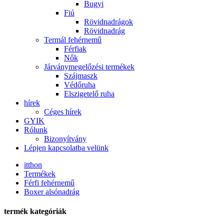
Bugyi
Fiú
Rövidnadrágok
Rövidnadrág
Termál fehérnemű
Férfiak
Nők
Járványmegelőzési termékek
Szájmaszk
Védőruha
Elszigetelő ruha
hírek
Céges hírek
GYIK
Rólunk
Bizonyítvány
Lépjen kapcsolatba velünk
itthon
Termékek
Férfi fehérnemű
Boxer alsónadrág
termék kategóriák