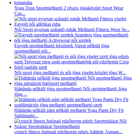
Yoga Tops Sportmelltartó 2 részes jógakészlet Sport Wear
Cus...
Női Sport gyorsan száradó ruhák Melltartó Fitness Wear Se...
Egyedi sportmelltartó készletek Varrat nélküli jóga
sportmelltartó női...
Női sport jóga melltartó és női jóga viselet készlet jóga W...
Háttámla nélküli jóga sportmelltartó Női sportmelltartó Jóga
jóga ...
Háttámla nélküli pánt nélküli melltartó Yoga Pants Dry Fit
Sublimatio...
crunch fitness futópad edzőterem edzés Athletic Appare...