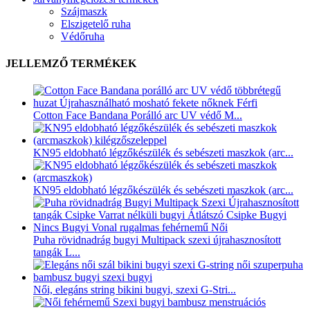
Szájmaszk
Elszigetelő ruha
Védőruha
JELLEMZŐ TERMÉKEK
Cotton Face Bandana Porálló arc UV védő M...
KN95 eldobható légzőkészülék és sebészeti maszkok (arc...
KN95 eldobható légzőkészülék és sebészeti maszkok (arc...
Puha rövidnadrág bugyi Multipack szexi újrahasznosított
tangák L...
Női, elegáns string bikini bugyi, szexi G-Stri...