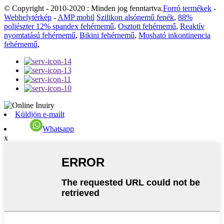
© Copyright - 2010-2020 : Minden jog fenntartva.
Forró termékek
-
Webhelytérkép
-
AMP mobil
Szilikon alsónemű fenék
,
88%
poliészter 12% spandex fehérnemű
,
Osztott fehérnemű
,
Reaktív
nyomtatású fehérnemű
,
Bikini fehérnemű
,
Mosható inkontinencia
fehérnemű
,
Küldjön e-mailt
Whatsapp
x