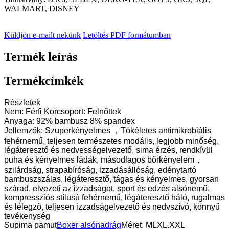
WALMART, DISNEY
Küldjön e-mailt nekünk
Letöltés PDF formátumban
Termék leírás
Termékcímkék
Részletek
Nem: Férfi Korcsoport: Felnőttek
Anyaga: 92% bambusz 8% spandex
Jellemzők: Szuperkényelmes ，Tökéletes antimikrobiális
fehérnemű, teljesen természetes modális, legjobb minőség,
légáteresztő és nedvességelvezető, sima érzés, rendkívül
puha és kényelmes ládák, másodlagos bőrkényelem，
szilárdság, strapabíróság, izzadásállóság, edénytartó
bambuszszálas, légáteresztő, tágas és kényelmes, gyorsan
szárad, elvezeti az izzadságot, sport és edzés alsónemű,
kompressziós stílusú fehérnemű, légáteresztő háló, rugalmas
és lélegző, teljesen izzadságelvezető és nedvszívó, könnyű
tevékenység
Supima pamut
Boxer alsónadrág
Méret: MLXL.XXL