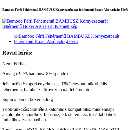
Bamboo Férfi Fehérnemű BAMBUSZ Környezetbarát fehérnemű Boxer Alsónadrág Férfi
Rövid leírás:
Nem: Férfiak
Anyaga: 92% bambusz 8% spandex
Jellemzők: Szuperkényelmes ，Tökéletes antimikrobiális
fehérnemű, bambusz környezetbarát fehérnemű
Supima pamut boxernadrág
Többfunkciós: Sokféle alkalomhoz kompatibilis: mindennapi
alkalomhoz, sporthoz, futáshoz, edzőteremhez, kosárlabdához,
futballhoz és szabadban.
Tanúsítvány: BSCI, SEDEX, OEKO-TEX, GOTS, GRS, SQP,