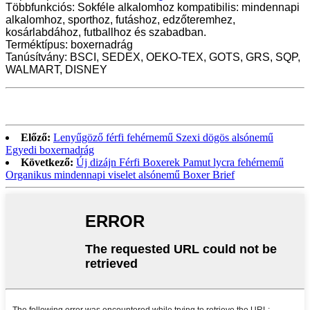
Többfunkciós: Sokféle alkalomhoz kompatibilis: mindennapi
alkalomhoz, sporthoz, futáshoz, edzőteremhez,
kosárlabdához, futballhoz és szabadban.
Terméktípus: boxernadrág
Tanúsítvány: BSCI, SEDEX, OEKO-TEX, GOTS, GRS, SQP,
WALMART, DISNEY
Előző:
Lenyűgöző férfi fehérnemű Szexi dögös alsónemű
Egyedi boxernadrág
Következő:
Új dizájn Férfi Boxerek Pamut lycra fehérnemű
Organikus mindennapi viselet alsónemű Boxer Brief