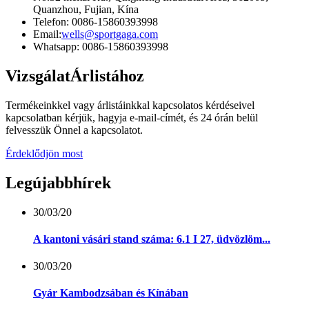
Quanzhou, Fujian, Kína
Telefon: 0086-15860393998
Email:
wells@sportgaga.com
Whatsapp: 0086-15860393998
Vizsgálat
Árlistához
Termékeinkkel vagy árlistáinkkal kapcsolatos kérdéseivel
kapcsolatban kérjük, hagyja e-mail-címét, és 24 órán belül
felvesszük Önnel a kapcsolatot.
Érdeklődjön most
Legújabb
hírek
30/03/20
A kantoni vásári stand száma: 6.1 I 27, üdvözlöm...
30/03/20
Gyár Kambodzsában és Kínában